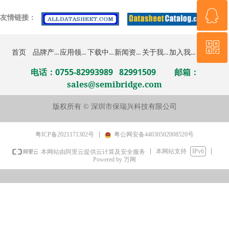
ꁗ
0755-82991509
友情
链
接：
ꀥ
QQ客服
品牌产品
应用领域
下载中心
新闻资讯
关于我们
加入我们
联系我们
首页
电话：0755-82993989 82991509
邮箱：
微信二维码
sales@semibridge.com
版权所有 ©
深圳市保瑞兴科技有限公司
粤ICP备2021171302号
粤公网安备44030502008520号
本网站支持
IPv6
本网站由阿里云提供云计算及安全服务
Powered by 万网