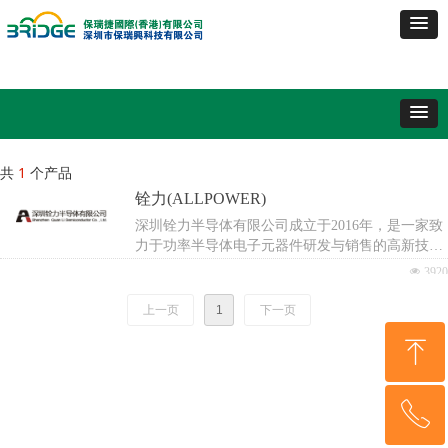
共
1
个产品
铨力(ALLPOWER)
深圳铨力半导体有限公司成立于2016年，是一家致
力于功率半导体电子元器件研发与销售的高新技术
型企业。公司研发团队主要来自台湾、美国硅谷及
넶
3920
內地顶尖技术精英，公司总部坐落于中国深圳，在
韩国和广州设有分公司。
上一页
1
下一页
ꁸ
ꂅ
回到顶部